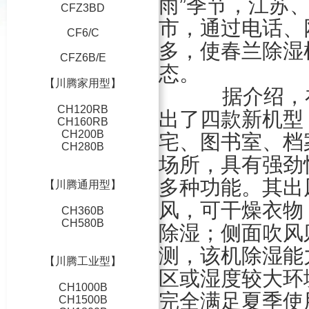
雨”季节，江苏
CFZ3BD
市，通过电话、
CF6/C
多，使春兰除湿
CFZ6B/E
态。
【川腾家用型】
据介绍，在
CH120RB
出了四款新机型
CH160RB
CH200B
宅、图书室、档
CH280B
场所，具有强劲
多种功能。其出
【川腾通用型】
风，可干燥衣物
CH360B
CH580B
除湿；侧面吹风
测，该机除湿能
【川腾工业型】
区或湿度较大环
CH1000B
完全满足夏季使
CH1500B