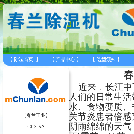
【
除湿首页
】
【
产品中心
】
【
选型须知
】
春
近来，长江中
人们的日常生活
水、食物变质、
关节炎患者倍感
【春兰工业】
阴雨绵绵的天气
CF3D/A